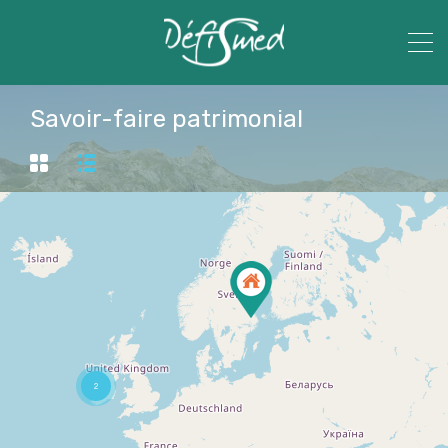
Savoir-faire patrimonial
2