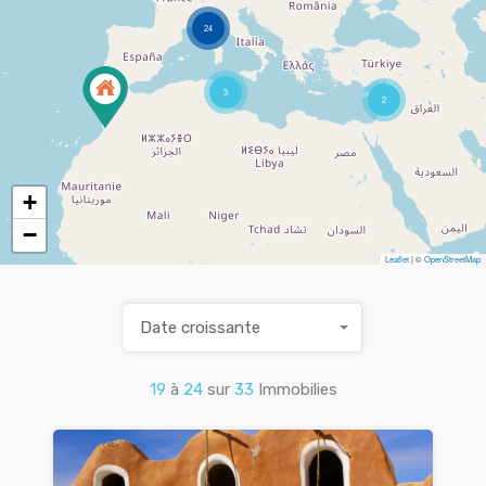
24
3
2
+
−
Leaflet
| ©
OpenStreetMap
Date croissante
19
à
24
sur
33
Immobilies