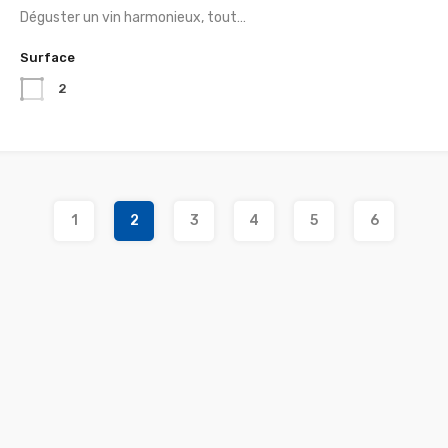
Déguster un vin harmonieux, tout…
Surface
2
1
2
3
4
5
6