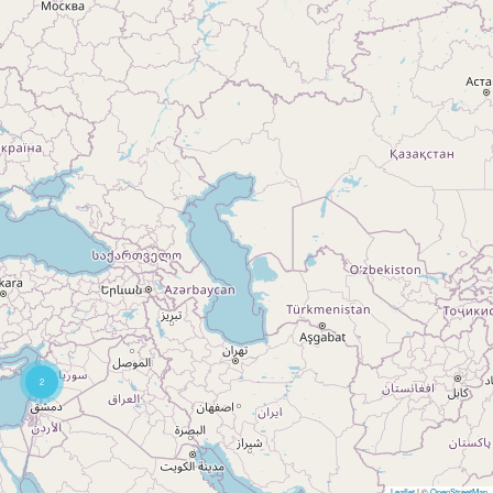
2
Leaflet
| ©
OpenStreetMap