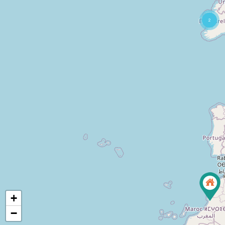
2
+
−