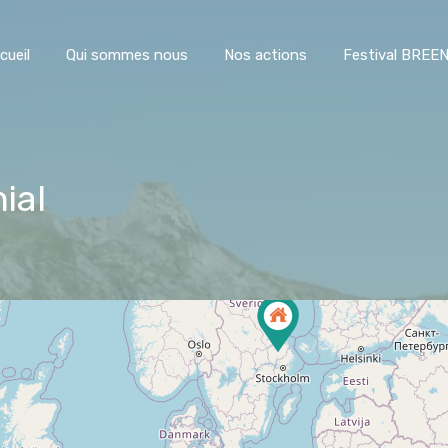
Accueil
Qui sommes nous
Nos actions
Festiva
cueil
Qui sommes nous
Nos actions
Festival BREE
ial