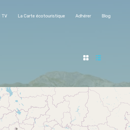
l BREEN TV
La Carte écotouristique
Adhérer
Blog
N TV
La Carte écotouristique
Adhérer
Blog