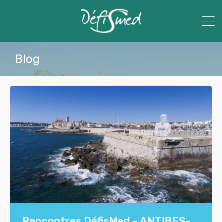
Blog
Rencontres DéfisMed – ANTIBES-