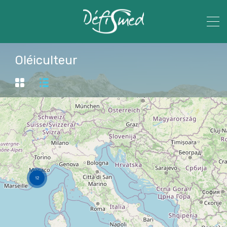
Oléiculteur
12