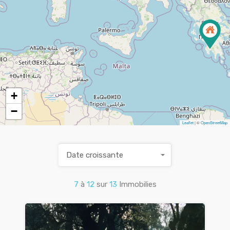
+
−
Leaflet
| ©
OpenStreetMap
Date croissante
7
à
12
sur
13
Immobilies