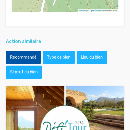
Leaflet
| ©
OpenStreetMap
contributors
Action similaire
Recommandé
Type de bien
Lieu du bien
Statut du bien