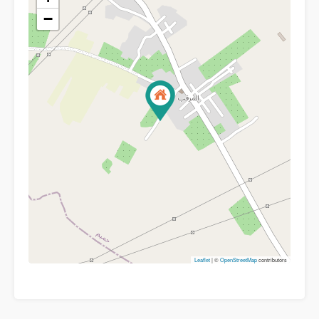
−
Leaflet
| ©
OpenStreetMap
contributors