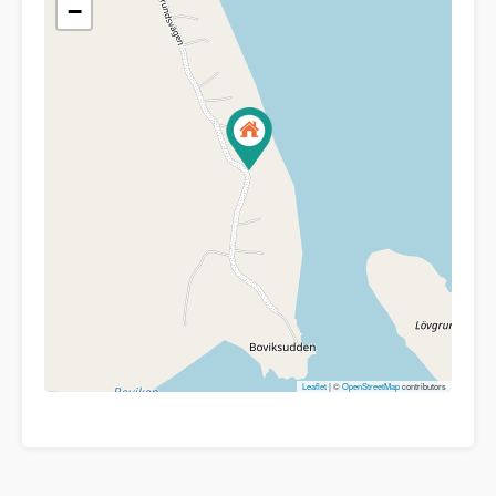
−
Leaflet
| ©
OpenStreetMap
contributors