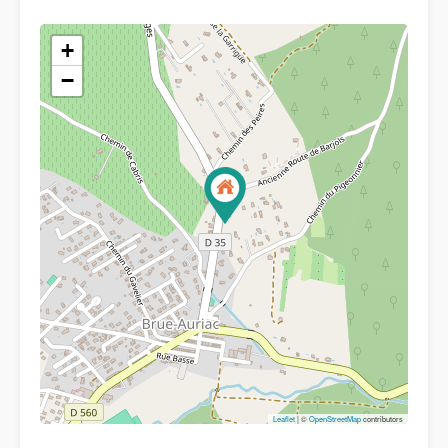
+
−
Leaflet
| ©
OpenStreetMap
contributors