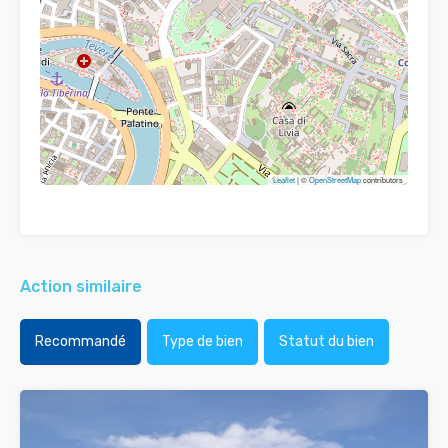
Leaflet
| ©
OpenStreetMap
contributors
Action similaire
Recommandé
Type de bien
Statut du bien