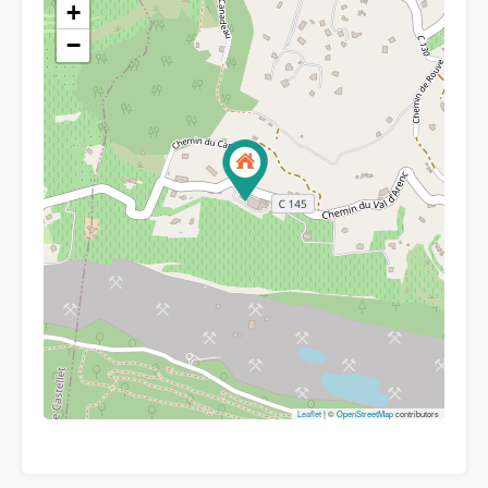
+
−
Leaflet
| ©
OpenStreetMap
contributors