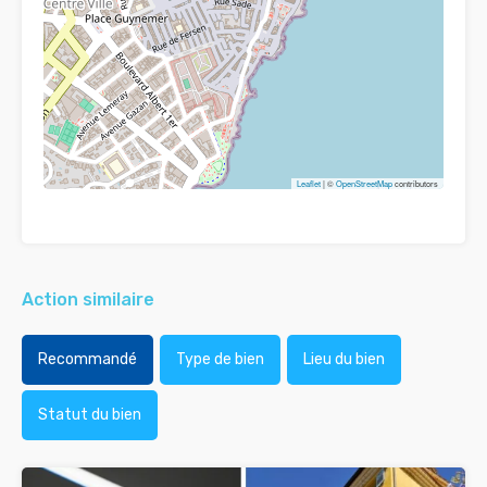
Leaflet
| ©
OpenStreetMap
contributors
Action similaire
Recommandé
Type de bien
Lieu du bien
Statut du bien