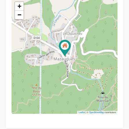
+
−
Leaflet
| ©
OpenStreetMap
contributors