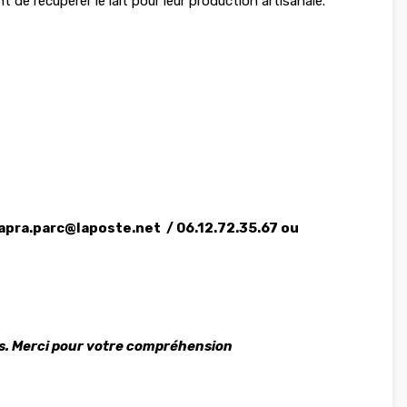
nt de récupérer le lait pour leur production artisanale.
apra.parc@laposte.net
/ 06.12.72.35.67 ou
s. Merci pour votre compréhension