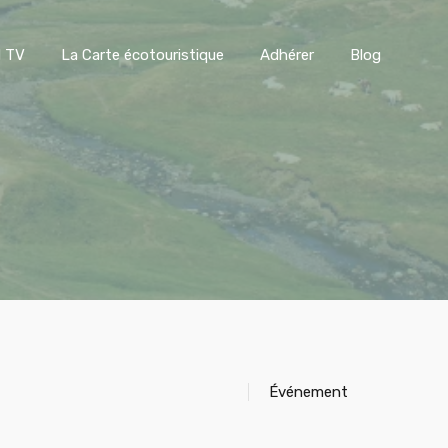
l BREEN TV
La Carte écotouristique
Adhérer
Blog
N TV
La Carte écotouristique
Adhérer
Blog
Événement