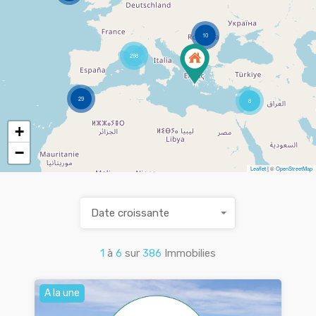
10
298
29
8
+
−
Leaflet
| ©
OpenStreetMap
Date croissante
1
à
6
sur
386
Immobilies
A la une