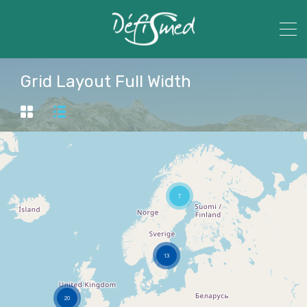
Grid Layout Full Width
7
13
20