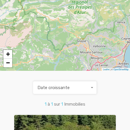
+
−
Leaflet
| ©
OpenStreetMap
Date croissante
1
à
1
sur
1
Immobilies