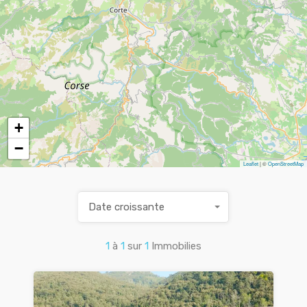
+
−
Leaflet
| ©
OpenStreetMap
Date croissante
1
à
1
sur
1
Immobilies