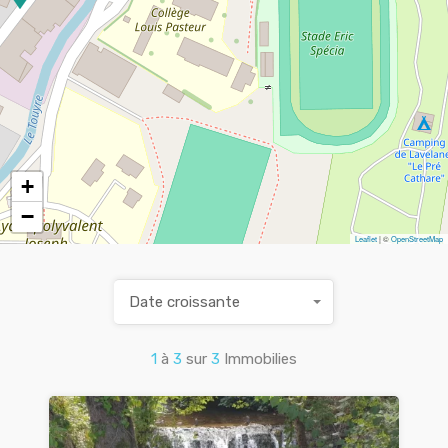
+
−
Leaflet
| ©
OpenStreetMap
Date croissante
1
à
3
sur
3
Immobilies