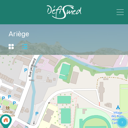
Ariège
2