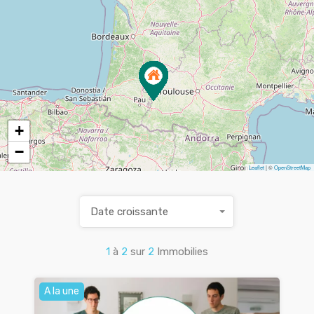
+
−
Leaflet
| ©
OpenStreetMap
Date croissante
1
à
2
sur
2
Immobilies
A la une