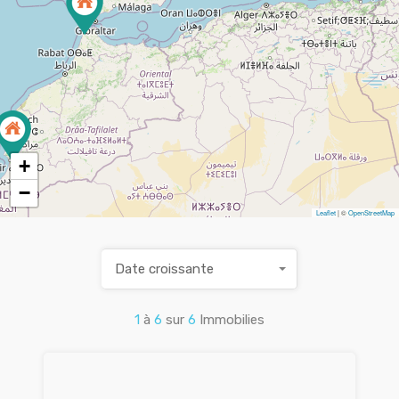
+
−
Leaflet
| ©
OpenStreetMap
Date croissante
1
à
6
sur
6
Immobilies