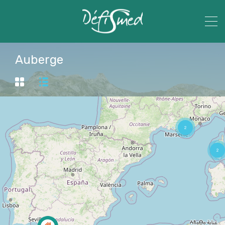
Auberge
2
2