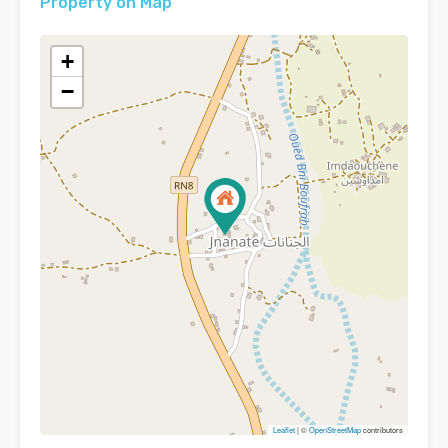
Property on Map
+
−
Leaflet
| ©
OpenStreetMap
contributors