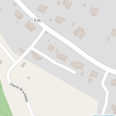
Leaflet
| ©
OpenStreetMap