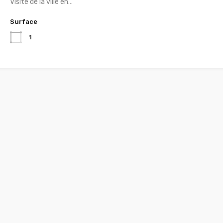
Visite de la ville en…
Surface
1