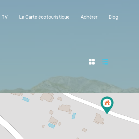
l BREEN TV
La Carte écotouristique
Adhérer
Blog
N TV
La Carte écotouristique
Adhérer
Blog