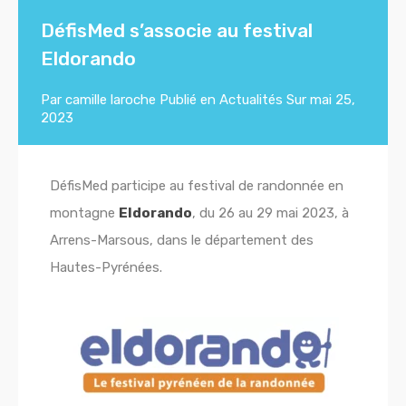
DéfisMed s’associe au festival
Eldorando
Par
camille laroche
Publié en
Actualités
Sur
mai 25,
2023
DéfisMed participe au festival de randonnée en
montagne
Eldorando
, du 26 au 29 mai 2023, à
Arrens-Marsous, dans le département des
Hautes-Pyrénées.