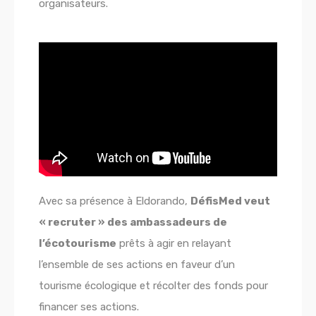
organisateurs.
Avec sa présence à Eldorando,
DéfisMed veut
« recruter » des ambassadeurs de
l’écotourisme
prêts à agir en relayant
l’ensemble de ses actions en faveur d’un
tourisme écologique et récolter des fonds pour
financer ses actions.